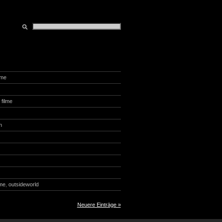
ilme
,
filme
n
lme
,
outsideworld
Neuere Einträge »