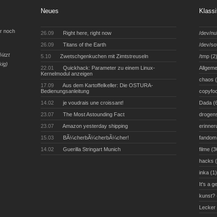
Neues
Klassi
er noch
26.09
Right here, right now
/dev/nul
26.09
Titans of the Earth
/dev/so
¼tzt
5.10
Zwetschgenkuchen mit Zimtstreuseln
/tmp
(2
kig)
22.01
Quickhack: Parameter zu einem Linux-
Allgeme
Kernelmodul anzeigen
chaos
(
17.09
Aus dem Kartoffelkeller: Die OSTURA-
Bedienungsanleitung
copyfo
14.02
je voudrais une croissant!
Dada
(
23.07
The Most Astounding Fact
drogen
23.07
Amazon yesterday shipping
erinner
15.03
BÃ¼cherbÃ¼cherbÃ¼cher!
fandom
14.02
Guerilla Stringart Munich
filme
(3
hacks
(
inka
(1)
It's a g
kunst?
Lecker