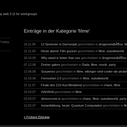
 by web 3.11 for workgroups
Einträge in der Kategorie 'filme'
 Frohes
24.11.09
13 Semester in Darmstadt
geschrieben in
drogensindbÃ¶se
,
f
12.11.09
Heute abend: Film gucken
geschrieben in
filme
,
outsideworld
26.10.09
Why weed is better than sex
geschrieben in
drogensindbÃ¶se
07.12.08
Dreher galore
geschrieben in
Dada
,
filme
,
musik
,
party
12.06.08
Suspenso
geschrieben in
filme
,
wikinger-sind-cooler-als-pirate
31.03.08
Fernsehen 2.0
geschrieben in
filme
,
outsideworld
27.11.07
Finale des Z10-Kurzfilmabend
geschrieben in
chaos
,
filme
15.03.07
HAHAHA
geschrieben in
filme
03.03.07
demoscene.tv
geschrieben in
chaos
,
filme
,
outsideworld
,
party
12.02.07
Instantbildung, heute: Quantum Computation
geschrieben in
fi
« Frühere Einträge