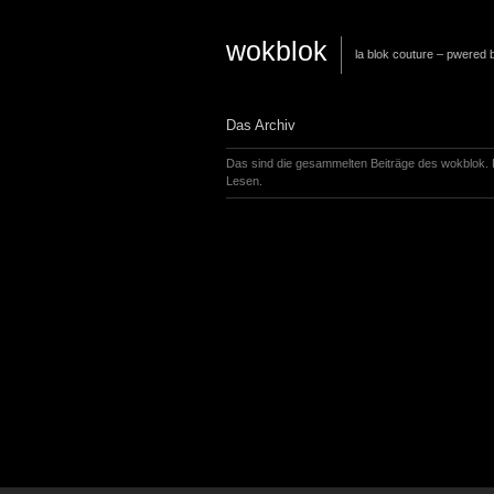
wokblok
la blok couture – pwered
Das Archiv
Das sind die gesammelten Beiträge des wokblok.
Lesen.