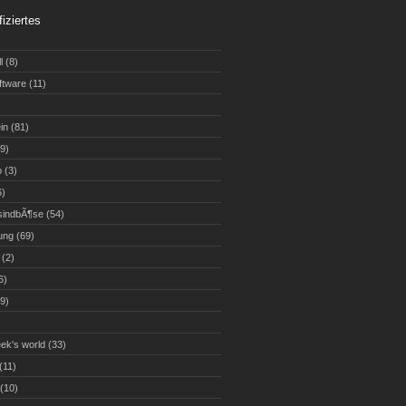
fiziertes
l
(8)
ftware
(11)
)
in
(81)
9)
o
(3)
6)
sindbÃ¶se
(54)
ung
(69)
(2)
6)
9)
eek's world
(33)
(11)
(10)