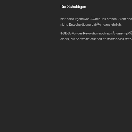
Die Schuldigen
hier sollte irgendwas Ã¼ber uns stehen. Steht ab
nicht. Entschuldigung dafÃ¼r, ganz ehrlich.
TODO: Vor der Revolution noch aufrÃ¤umen.
(NÃ
nichts, die Schweine machen eh wieder alles drec