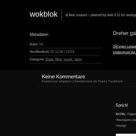
wokblok
la blok couture – pwered by web 3.11 for workg
Dreher ga
Metadaten
Autor:
hb
JÃ¼rgen Leppe
Veröffentlicht:
07.12.08 / 15:03
Undergrunt Vol.
Kategorie:
Dada
,
filme
,
musik
,
party
Keine Kommentare
Kommentar abgeben
|
Kommentare als Feed
|
Trackback
Sprich!
XHTML:
Folgend
<blockquote cit
<strong>