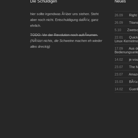
Die Schuldigen
Neues
hier sollte irgendwas Ã¼ber uns stehen. Steht
26.09
Right 
aber noch nicht. Entschuldigung dafÃ¼r, ganz
26.09
Titans
ehrlich.
5.10
Zwetsch
TODO: Vor der Revolution noch aufrÃ¤umen.
22.01
Quick
(NÃ¼tzt nichts, die Schweine machen eh wieder
Linux-Kernelmo
alles dreckig)
17.09
Aus de
Bedienungsanle
14.02
je vou
23.07
The M
23.07
Amazo
15.03
BÃ¼ch
14.02
Gueril