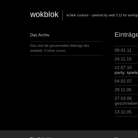
wokblok
la blok couture – pwered by web 3.11 for workg
Einträge
Das Archiv
Das sind die gesammelten Beiträge des
09.01.11
wokblok. Frohes Lesen.
24.11.10
12.07.10
party
,
spiel
04.02.07
29.11.06
27.03.06
geschriebe
13.11.05