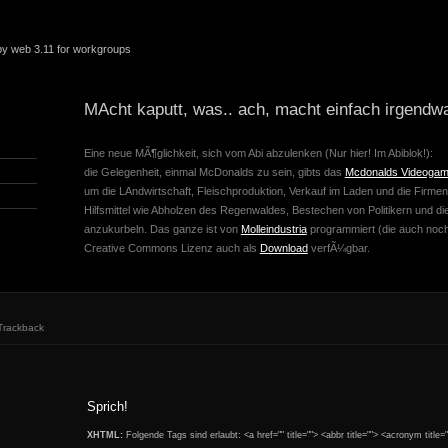
 by web 3.11 for workgroups
MAcht kaputt, was.. ach, macht einfach irgendw
Eine neue MÃ¶glichkeit, sich vom Abi abzulenken (Nur hier! Im Abiblok!):
die Gelegenheit, einmal McDonalds zu sein, gibts das
Mcdonalds Videoga
um die LAndwirtschaft, Fleischproduktion, Verkauf im Laden und die Firm
Hilfsmittel wie Abholzen des Regenwaldes, Bestechen von Politikern und di
anzukurbeln. Das ganze ist von
Molleindustria
programmiert (die auch noch 
Creative Commons Lizenz auch als
Download
verfÃ¼gbar.
Trackback
Sprich!
XHTML:
Folgende Tags sind erlaubt: <a href="" title=""> <abbr title=""> <acronym title=