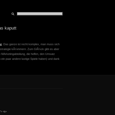
as kaputt
me
. Das ganze ist recht komplex, man muss sich
enstrategie kÃ¼mmern. Zum GlÃ¼ck gibt es aber
e MArketingabteilung, die helfen, den Umsatz
ein paar andere lustige Spiele haben) und dank
""> <b>