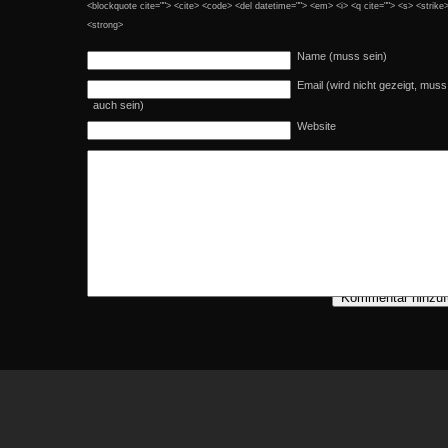
<blockquote cite=""> <cite> <code> <del datetime=""> <em> <i> <q cite=""> <s> <strike
<strong>
Name (muss sein)
Email (wird nicht gezeigt, muss
auch sein)
Website