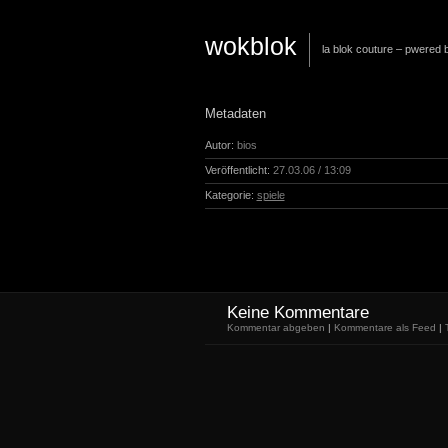
wokblok
la blok couture – pwered
Metadaten
Autor:
bios
Veröffentlicht:
27.03.06 / 13:09
Kategorie:
spiele
Keine Kommentare
Kommentar abgeben
|
Kommentare als Feed
|