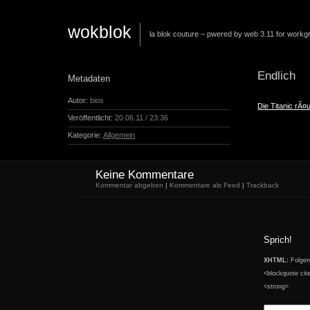
wokblok
la blok couture – pwered by web 3.11 for workg
Endlich
Metadaten
Autor:
bios
Die Titanic rÃ¤
Veröffentlicht:
20.06.11 / 23:36
Kategorie:
Allgemein
Keine Kommentare
Kommentar abgeben
|
Kommentare als Feed
|
Trackback
Sprich!
XHTML:
Folgend
<blockquote cit
<strong>