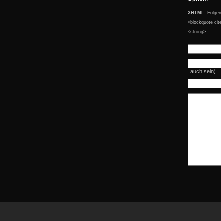
XHTML:
Folgend
<blockquote cit
<strong>
auch sein)