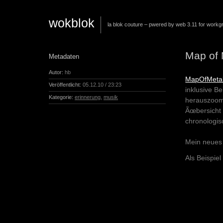
wokblok
la blok couture – pwered by web 3.11 for workg
Map of 
Metadaten
Autor:
hb
MapOfMeta
Veröffentlicht:
05.12.10 / 23:23
inklusive B
Kategorie:
erinnerung
,
musik
herauszoom
Ãœbersicht 
chronologis
Mein neues 
Als Beispiel