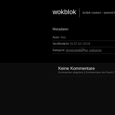
wokblok
la blok couture – pwered
Metadaten
Autor:
bios
Veröffentlicht:
01.07.10 / 20:18
Kategorie:
drogensindbÃ¶se
,
subversiv
Keine Kommentare
Kommentar abgeben
|
Kommentare als Feed
|