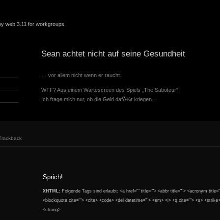
 by web 3.11 for workgroups
Sean achtet nicht auf seine Gesundheit
… vor allem nicht wenn er raucht.
WTF? Aus einem Wartescreen des Spiels „The Saboteur“.
Ich frage mich nur, ob die Geld dafÃ¼r kriegen..
Trackback
Sprich!
XHTML:
Folgende Tags sind erlaubt: <a href="" title=""> <abbr title=""> <acronym title=
<blockquote cite=""> <cite> <code> <del datetime=""> <em> <i> <q cite=""> <s> <strike
<strong>