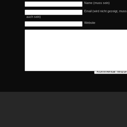
Name (muss sein)
Email (wird nicht gezeigt, muss
auch sein)
Website