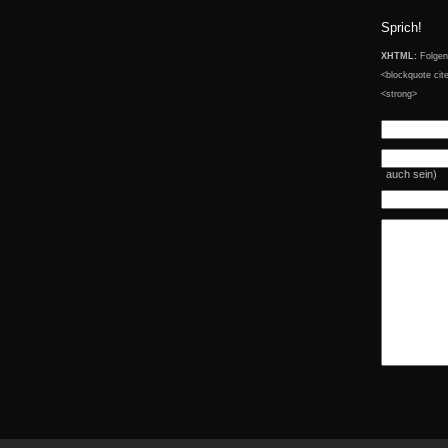
Sprich!
XHTML:
Folgend
<blockquote cit
<strong>
auch sein)