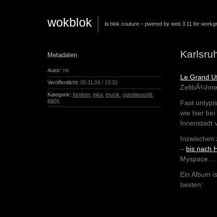
wokblok
la blok couture – pwered by web 3.11 for workg
Karlsru
Metadaten
Autor:
hb
Le Grand U
Veröffentlicht:
05.11.09 / 13:32
ZeltbÃ¼hne
Kategorie:
fandom
,
inka
,
musik
,
outsideworld
,
party
Fast untypi
wie hier be
Innenstadt 
Inzwischen 
–
bis nach
Myspace…
Ein Album i
besten: