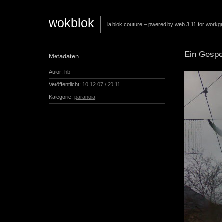
wokblok
la blok couture – pwered by web 3.11 for workg
Ein Gesp
Metadaten
Autor:
hb
Veröffentlicht:
10.12.07 / 20:11
Kategorie:
paranoia