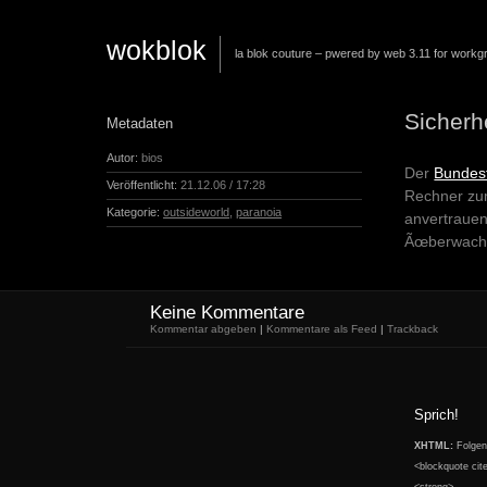
wokblok
la blok couture – pwered by web 3.11 for workg
Sicherhe
Metadaten
Autor:
bios
Der
Bundest
Veröffentlicht:
21.12.06 / 17:28
Rechner zum
Kategorie:
outsideworld
,
paranoia
anvertraue
Ãœberwachu
Keine Kommentare
Kommentar abgeben
|
Kommentare als Feed
|
Trackback
Sprich!
XHTML:
Folgend
<blockquote cit