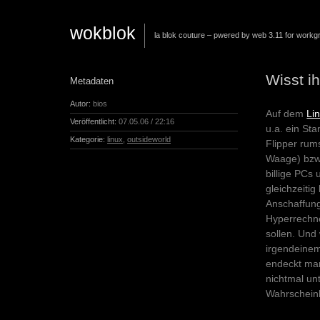
wokblok
la blok couture – pwered by web 3.11 for workg
Wisst ih
Metadaten
Autor:
bios
Auf dem
Li
Veröffentlicht:
07.05.06 / 22:16
u.a. ein St
Kategorie:
linux
,
outsideworld
Flipper ru
Waage) bzw.
billige PCs
gleichzeitig
Anschaffungs
Hyperrechne
sollen. Und
irgendeinem
endeckt man
nichtmal un
Wahrscheinl