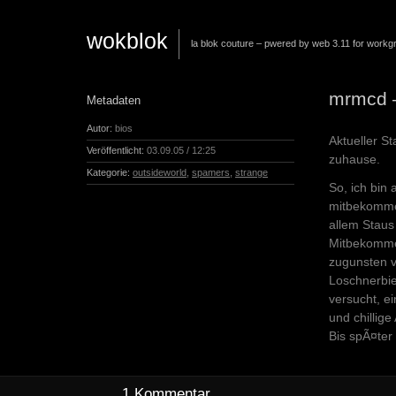
wokblok
la blok couture – pwered by web 3.11 for workg
mrmcd –
Metadaten
Autor:
bios
Aktueller S
Veröffentlicht:
03.09.05 / 12:25
zuhause.
Kategorie:
outsideworld
,
spamers
,
strange
So, ich bin
mitbekomme
allem Stau
Mitbekommen
zugunsten v
Loschnerbie
versucht, e
und chillig
Bis spÃ¤ter
1 Kommentar