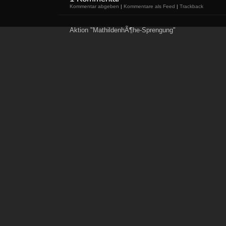
Kommentar abgeben
|
Kommentare als Feed
|
Trackback
Aktion "MathildenhÃ¶he-Sprengung"